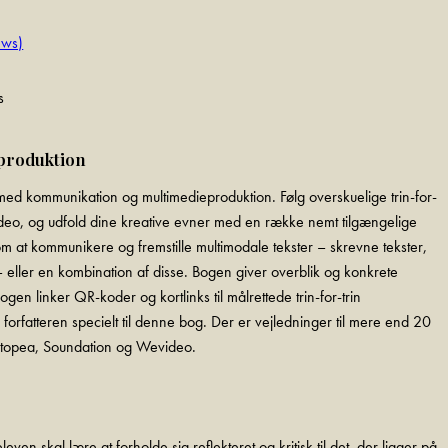
ews)
s
eproduktion
med kommunikation og multimedieproduktion. Følg overskuelige trin-for-
 video, og udfold dine kreative evner med en række nemt tilgængelige
om at kommunikere og fremstille multimodale tekster – skrevne tekster,
lm – eller en kombination af disse. Bogen giver overblik og konkrete
en linker QR-koder og kortlinks til målrettede trin-for-trin
forfatteren specielt til denne bog. Der er vejledninger til mere end 20
Photopea, Soundation og Wevideo.
even skal lære at forholde sig reflekteret og kritisk til det, der ligger på