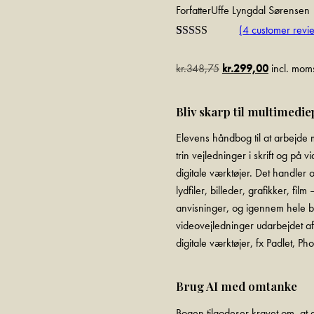
Forfatter
Uffe Lyngdal Sørensen
(
4
customer revi
Rated
3
5.00
out of 5
kr.
348,75
kr.
299,00
incl. mom
based on
customer
ratings
Bliv skarp til multimedi
Elevens håndbog til at arbejde 
trin vejledninger i skrift og på
digitale værktøjer. Det handler 
lydfiler, billeder, grafikker, fi
anvisninger, og igennem hele bog
videovejledninger udarbejdet af 
digitale værktøjer, fx Padlet, 
Brug AI med omtanke
Bogen tilgodeser kravet om, at el