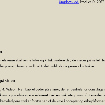
Ungdomsudd.
Product ID:
2073
er
eleverne skal kunne tolke og kritisk vurdere det, de møder på nettet i fo
er passer i form og indhold til det budskab, de gerne vil udtrykke.
 på video
og 4. Video. Hvert kapitel byder på emner, der er centrale for danskfaget
uktion og distribution – kombineret med en unik integration af QR-koder 
et yderligere styrker forståelsen af de viste koncepter og arbejdsformer