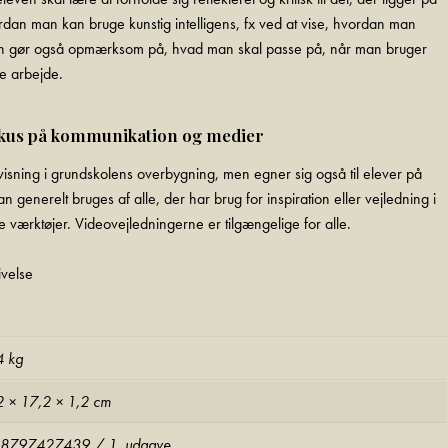
ordan man kan bruge kunstig intelligens, fx ved at vise, hvordan man
n gør også opmærksom på, hvad man skal passe på, når man bruger
ive arbejde.
fokus på kommunikation og medier
isning i grundskolens overbygning, men egner sig også til elever på
enerelt bruges af alle, der har brug for inspiration eller vejledning i
e værktøjer. Videovejledningerne er tilgængelige for alle.
velse
4 kg
2 × 17,2 × 1,2 cm
8797427439 / 1. udgave