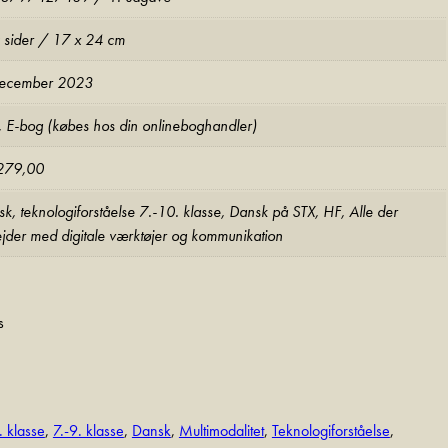
 sider / 17 x 24 cm
december 2023
 E-bog (købes hos din onlineboghandler)
 279,00
k, teknologiforståelse 7.-10. klasse, Dansk på STX, HF, Alle der
jder med digitale værktøjer og kommunikation
s
. klasse
,
7.-9. klasse
,
Dansk
,
Multimodalitet
,
Teknologiforståelse
,