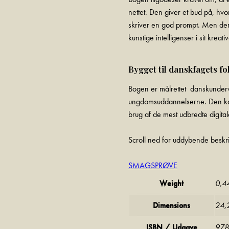
nettet. Den giver et bud på, hv
skriver en god prompt. Men de
kunstige intelligenser i sit kreat
Bygget til danskfagets 
Bogen er målrettet danskunderv
ungdomsuddannelserne. Den kan g
brug af de mest udbredte digital
Scroll ned for
uddybende beskri
SMAGSPRØVE
Weight
0,4
Dimensions
24,
ISBN / Udgave
978