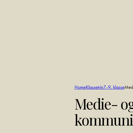
Home
Klassetrin
7.-9. klasse
Med
Medie- o
kommuni