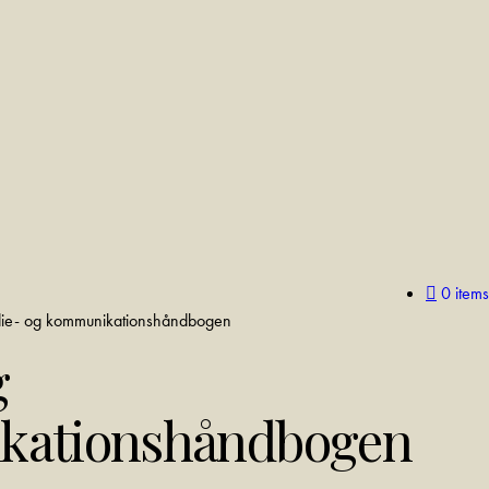
0 items
ie- og kommunikationshåndbogen
g
kationshåndbogen