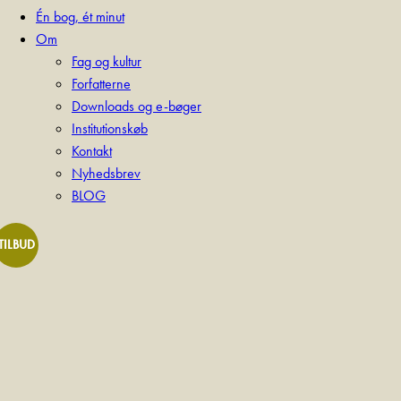
Én bog, ét minut
Om
Fag og kultur
Forfatterne
Downloads og e-bøger
Institutionskøb
Kontakt
Nyhedsbrev
BLOG
TILBUD