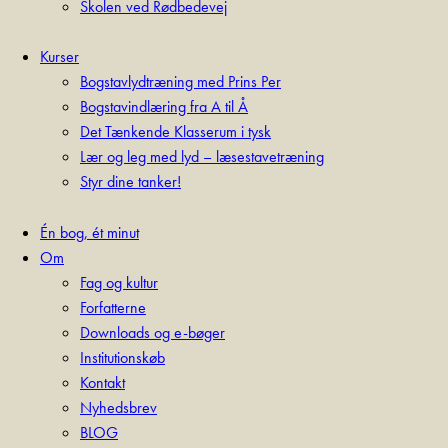
Skolen ved Rødbedevej
Kurser
Bogstavlydtræning med Prins Per
Bogstavindlæring fra A til Å
Det Tænkende Klasserum i tysk
Lær og leg med lyd – læsestavetræning
Styr dine tanker!
Én bog, ét minut
Om
Fag og kultur
Forfatterne
Downloads og e-bøger
Institutionskøb
Kontakt
Nyhedsbrev
BLOG