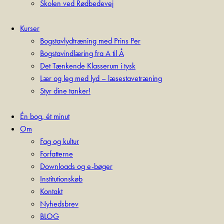
Skolen ved Rødbedevej
Kurser
Bogstavlydtræning med Prins Per
Bogstavindlæring fra A til Å
Det Tænkende Klasserum i tysk
Lær og leg med lyd – læsestavetræning
Styr dine tanker!
Én bog, ét minut
Om
Fag og kultur
Forfatterne
Downloads og e-bøger
Institutionskøb
Kontakt
Nyhedsbrev
BLOG