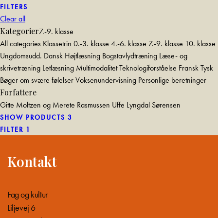
FILTERS
Clear all
Kategorier
7.-9. klasse
All categories
Klassetrin
0.-3. klasse
4.-6. klasse
7.-9. klasse
10. klasse
Ungdomsudd.
Dansk
Højtlæsning
Bogstavlydtræning
Læse- og
skrivetræning
Letlæsning
Multimodalitet
Teknologiforståelse
Fransk
Tysk
Bøger om svære følelser
Voksenundervisning
Personlige beretninger
Forfattere
Gitte Moltzen og Merete Rasmussen
Uffe Lyngdal Sørensen
SHOW PRODUCTS
3
FILTER
1
Kontakt
Fag og kultur
Liljevej 6