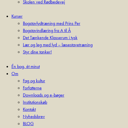
Skolen ved Rødbedevej
Kurser
Bogstavlydtræning med Prins Per
Bogstavindlæring fra A til Å
Det Tænkende Klasserum i tysk
Lær og leg med lyd – læsestavetræning
Styr dine tanker!
Én bog, ét minut
Om
Fag og kultur
Forfatterne
Downloads og e-bøger
Institutionskøb
Kontakt
Nyhedsbrev
BLOG