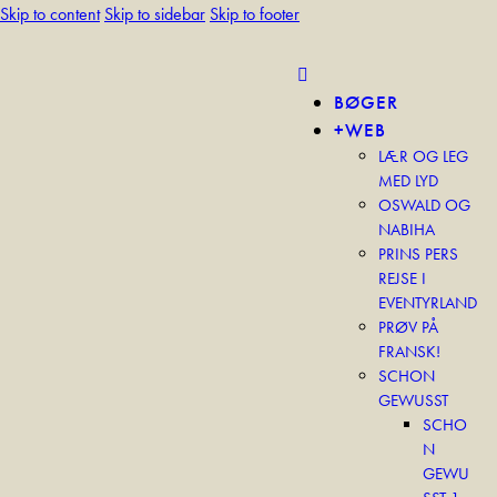
Skip to content
Skip to sidebar
Skip to footer
BØGER
+WEB
LÆR OG LEG
MED LYD
OSWALD OG
NABIHA
PRINS PERS
REJSE I
EVENTYRLAND
PRØV PÅ
FRANSK!
SCHON
GEWUSST
SCHO
N
GEWU