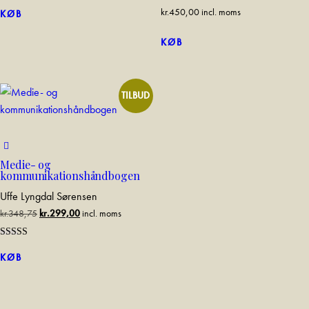
kr.
450,00
incl. moms
KØB
KØB
TILBUD
Medie- og
kommunikationshåndbogen
Uffe Lyngdal Sørensen
kr.
348,75
kr.
299,00
incl. moms
Rated
5.00
KØB
out of 5