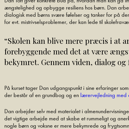
Dan Toft giver konkrete bud på, hvordan man kan gå i
ængstelighed og opbygge resiliens hos børn.
Dan arbej
dialogisk med børns svære følelser og tanker for på
for evt. mistrivselsproblemer, der kan lede til skolefravæ
“Skolen kan blive mere præcis i at a
forebyggende med det at være ængst
bekymret. Gennem viden, dialog og 
På kurset tager Dan udgangspunkt i sine erfaringer so
der består af en grundbog og en
lærervejledning med
Dan arbejder selv med materialet i almenundervisningen
det vigtige arbejde med at skabe et rummeligt og anerke
nogle børn og voksne er mere bekymrede og frygtsomme