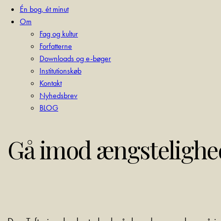
Én bog, ét minut
Om
Fag og kultur
Forfatterne
Downloads og e-bøger
Institutionskøb
Kontakt
Nyhedsbrev
BLOG
Gå imod ængstelighed