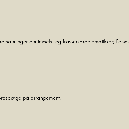
ærersamlinger om trivsels- og fraværsproblematikker; For
 forespørge på arrangement.