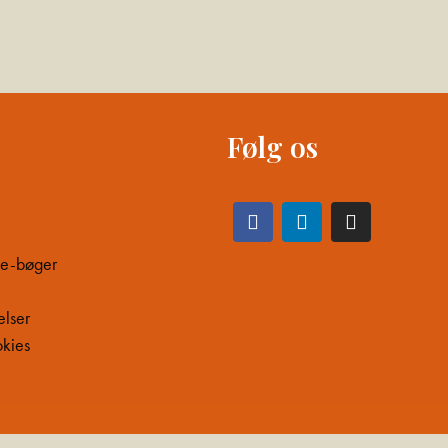
Følg os
 e-bøger
elser
okies