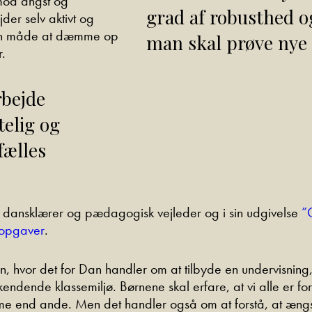
mod angst og
grad af robusthed og
der selv aktivt og
 den måde at dæmme op
man skal prøve nye 
r.
rbejde
elig og
fælles
m dansklærer og pædagogisk vejleder og i sin udgivelse
”
 opgaver
.
, hvor det for Dan handler om at tilbyde en undervisning
ndende klassemiljø. Børnene skal erfare, at vi alle er for
 end ande. Men det handler også om at forstå, at ængst