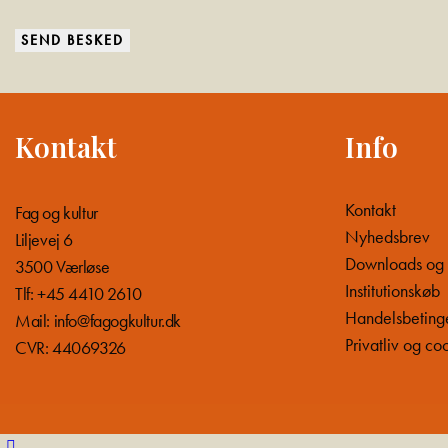
Kontakt
Info
Kontakt
Fag og kultur
Nyhedsbrev
Liljevej 6
Downloads og
3500 Værløse
Institutionskøb
Tlf: +45 4410 2610
Handelsbeting
Mail:
info@fagogkultur.dk
Privatliv og co
CVR: 44069326