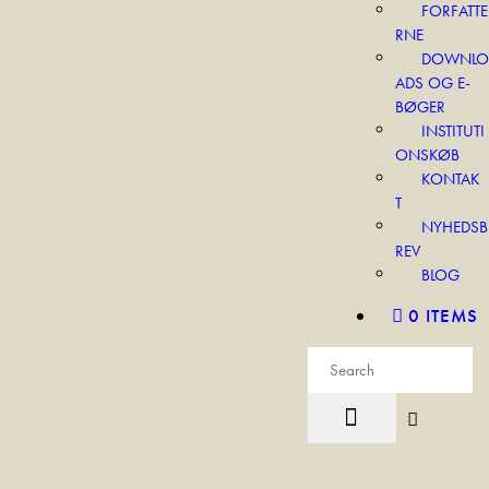
FORFATTE
RNE
DOWNLO
ADS OG E-
BØGER
INSTITUTI
ONSKØB
KONTAK
T
NYHEDSB
REV
BLOG
0 ITEMS