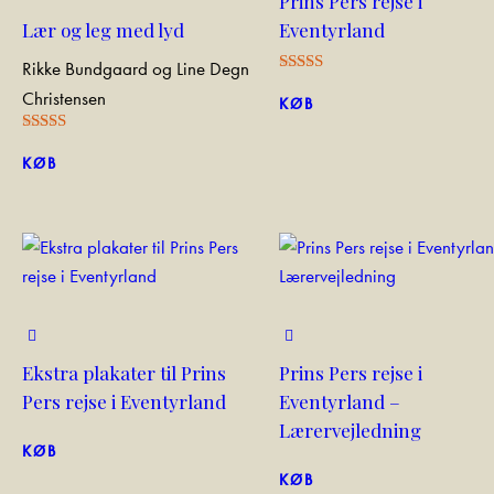
Prins Pers rejse i
Lær og leg med lyd
Eventyrland
Rikke Bundgaard og Line Degn
Rated
Christensen
5.00
KØB
out of 5
Rated
5.00
KØB
out of 5
Ekstra plakater til Prins
Prins Pers rejse i
Pers rejse i Eventyrland
Eventyrland –
Lærervejledning
KØB
KØB