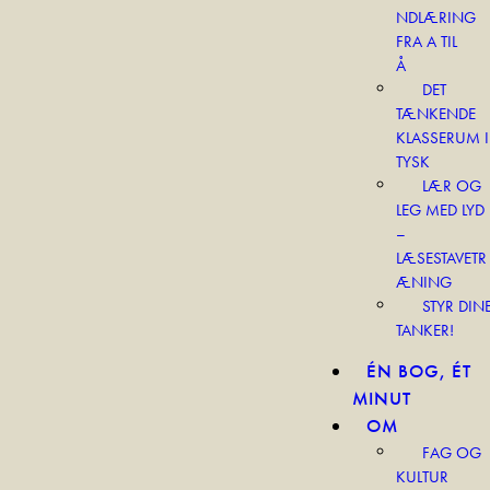
NDLÆRING
FRA A TIL
Å
DET
TÆNKENDE
KLASSERUM I
TYSK
LÆR OG
LEG MED LYD
–
LÆSESTAVETR
ÆNING
STYR DIN
TANKER!
ÉN BOG, ÉT
MINUT
OM
FAG OG
KULTUR