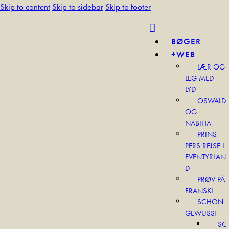
Skip to content
Skip to sidebar
Skip to footer
BØGER
+WEB
LÆR OG
LEG MED
LYD
OSWALD
OG
NABIHA
PRINS
PERS REJSE I
EVENTYRLAN
D
PRØV PÅ
FRANSK!
SCHON
GEWUSST
SC