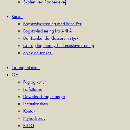
Skolen ved Rødbedevej
Kurser
Bogstavlydtræning med Prins Per
Bogstavindlæring fra A til Å
Det Tænkende Klasserum i tysk
Lær og leg med lyd – læsestavetræning
Styr dine tanker!
Én bog, ét minut
Om
Fag og kultur
Forfatterne
Downloads og e-bøger
Institutionskøb
Kontakt
Nyhedsbrev
BLOG