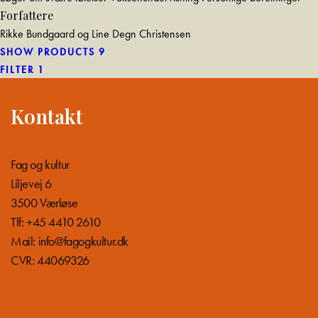
Forfattere
Rikke Bundgaard og Line Degn Christensen
SHOW PRODUCTS
9
FILTER
1
Kontakt
Fag og kultur
Liljevej 6
3500 Værløse
Tlf: +45 4410 2610
Mail:
info@fagogkultur.dk
CVR: 44069326