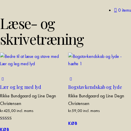
0 items
Læse- og
skrivetræning
Lær og leg med lyd
Bogstavkendskab og lyde
Rikke Bundgaard og Line Degn
Rikke Bundgaard og Line Degn
Christensen
Christensen
kr.
425,00
incl. moms
kr.
59,00
incl. moms
KØB
Rated
5.00
KØB