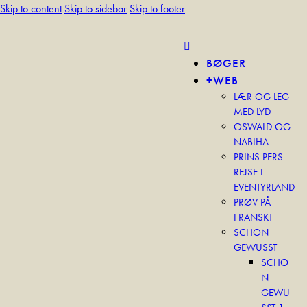
Skip to content
Skip to sidebar
Skip to footer
BØGER
+WEB
LÆR OG LEG
MED LYD
OSWALD OG
NABIHA
PRINS PERS
REJSE I
EVENTYRLAND
PRØV PÅ
FRANSK!
SCHON
GEWUSST
SCHO
N
GEWU