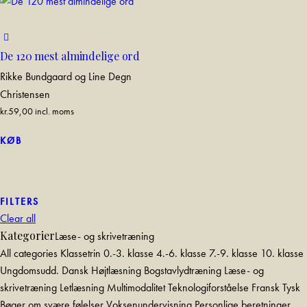
De 120 mest almindelige ord
Rikke Bundgaard og Line Degn
Christensen
kr.
59,00
incl. moms
KØB
FILTERS
Clear all
Kategorier
Læse- og skrivetræning
All categories
Klassetrin
0.-3. klasse
4.-6. klasse
7.-9. klasse
10. klasse
Ungdomsudd.
Dansk
Højtlæsning
Bogstavlydtræning
Læse- og
skrivetræning
Letlæsning
Multimodalitet
Teknologiforståelse
Fransk
Tysk
Bøger om svære følelser
Voksenundervisning
Personlige beretninger